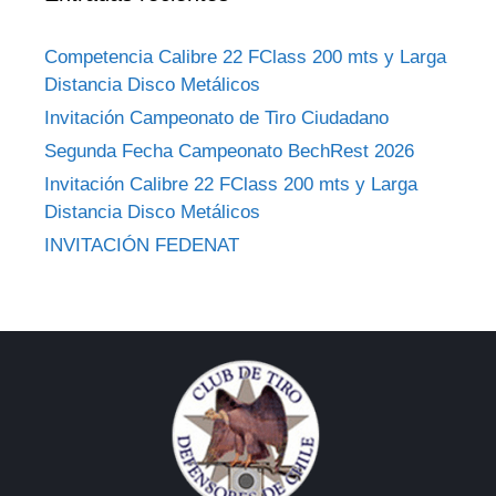
Competencia Calibre 22 FClass 200 mts y Larga
Distancia Disco Metálicos
Invitación Campeonato de Tiro Ciudadano
Segunda Fecha Campeonato BechRest 2026
Invitación Calibre 22 FClass 200 mts y Larga
Distancia Disco Metálicos
INVITACIÓN FEDENAT