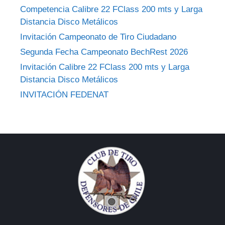
Competencia Calibre 22 FClass 200 mts y Larga
Distancia Disco Metálicos
Invitación Campeonato de Tiro Ciudadano
Segunda Fecha Campeonato BechRest 2026
Invitación Calibre 22 FClass 200 mts y Larga
Distancia Disco Metálicos
INVITACIÓN FEDENAT