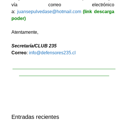
vía correo electrónico
a:
juansepulvedase@hotmail.com
(link descarga
poder)
Atentamente,
Secretaría/CLUB 235
Correo
:
info@defensores235.cl
________________________________________
___________________________________
Entradas recientes