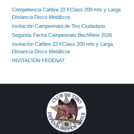
Competencia Calibre 22 FClass 200 mts y Larga
Distancia Disco Metálicos
Invitación Campeonato de Tiro Ciudadano
Segunda Fecha Campeonato BechRest 2026
Invitación Calibre 22 FClass 200 mts y Larga
Distancia Disco Metálicos
INVITACIÓN FEDENAT